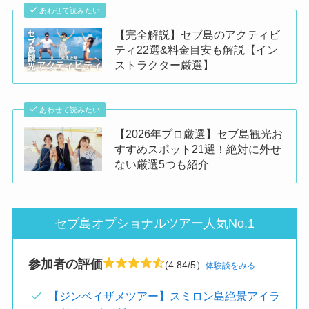
あわせて読みたい
【完全解説】セブ島のアクティビ
ティ22選&料金目安も解説【イン
ストラクター厳選】
あわせて読みたい
【2026年プロ厳選】セブ島観光お
すすめスポット21選！絶対に外せ
ない厳選5つも紹介
セブ島オプショナルツアー人気No.1
参加者の評価
(4.84/5）
体験談をみる
【ジンベイザメツアー】スミロン島絶景アイラ