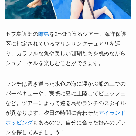
セブ島近郊の
離島
を2〜3つ巡るツアー。海洋保護
区に指定されているマリンサンクチュアリを巡
り、カラフルな魚や美しい珊瑚たちを眺めながら
シュノーケルを楽しむことができます。
ランチは透き通った水色の海に浮かぶ船の上での
バーベキューや、実際に島に上陸してビュッフェ
など。ツアーによって巡る島やランチのスタイル
が異なります。夕日の時間に合わせた
アイランド
ホッピング
もあるので、自分に合った好みのプラ
ンを探してみましょう！